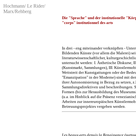
Hochmann/ Le Rider/
Marx/Rehberg
Die "Sprache" und der institutionelle "Kör
"corps" institutionnel des arts
In drei - eng miteinander verknüpften - Unt
Bildenden Künste (vor allem die Malerei) sei
literaturwissenschaftlicher, kulturgeschichtl
untersucht werden: I. Ästhetische Diskurse, I
(Kunstmarkt, Sammlungen), III. Künstlermobil
Wettstreit der Kunstgattungen oder der Bede
"Emanzipation" in der Moderne) sind mit dem
ihrer Autonomisierung in Bezug zu setzen, z
Sammlungsdirektiven und beschreibungen. S
Formen (bis zur Herausbildung des Museums)
(u.a. im Hinblick auf die Präsenz venezianis
Arbeiten zur innereuropäischen Künstlermob
Betreuungsprojektes vergeben werden.
Les beaux-arts depuis la Renaissance (surtout