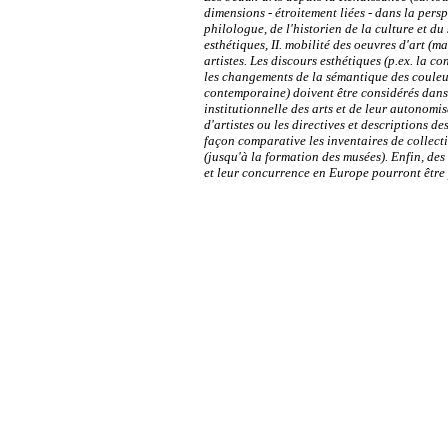
dimensions - étroitement liées - dans la perspe
philologue, de l'historien de la culture et du 
esthétiques, II. mobilité des oeuvres d'art (mar
artistes. Les discours esthétiques (p.ex. la c
les changements de la sémantique des couleu
contemporaine) doivent être considérés dans
institutionnelle des arts et de leur autonomi
d'artistes ou les directives et descriptions de
façon comparative les inventaires de collecti
(jusqu'à la formation des musées). Enfin, des 
et leur concurrence en Europe pourront être 